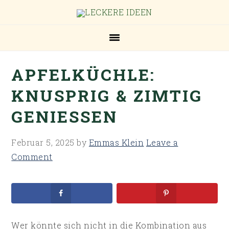
Skip
Skip
Skip
Skip
to
to
to
to
primary
main
primary
footer
navigation
content
sidebar
APFELKÜCHLE:
KNUSPRIG & ZIMTIG
GENIESSEN
Februar 5, 2025
by
Emmas Klein
Leave a
Comment
Wer könnte sich nicht in die Kombination aus