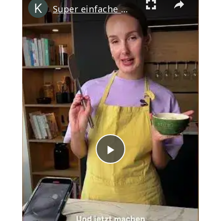
Super einfache
-Geburtstagstorte 
Play
Video