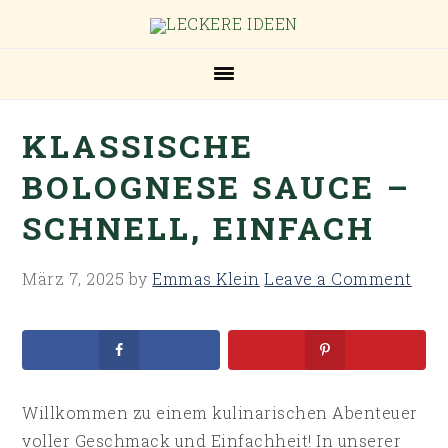
Skip
Skip
Skip
Skip
to
to
to
to
primary
main
primary
footer
navigation
content
sidebar
KLASSISCHE
BOLOGNESE SAUCE –
SCHNELL, EINFACH
März 7, 2025
by
Emmas Klein
Leave a Comment
Willkommen zu einem kulinarischen Abenteuer
voller Geschmack und Einfachheit! In unserer