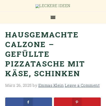
Skip
Skip
Skip
Skip
to
to
to
to
primary
main
primary
footer
navigation
content
sidebar
HAUSGEMACHTE
CALZONE –
GEFÜLLTE
PIZZATASCHE MIT
KÄSE, SCHINKEN
März 26, 2025
by
Emmas Klein
Leave a Comment