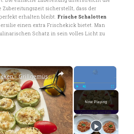
 Zubereitungszeit sicherstellt, dass der
perfekt erhalten bleibt.
Frische Schalotten
rsilie einen extra Frischekick bietet. Man
ulinarischen Schatz in sein volles Licht zu
×
×
Zucchinitaler mit Feta überbacken - Grillgemüse Rezept
Play
Unmute
Fullscreen
Now Playing
ay