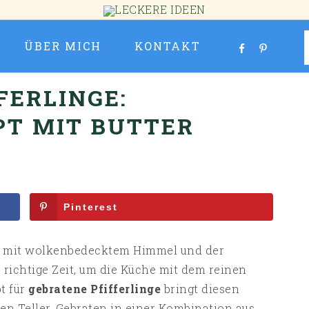
ÜBER MICH
KONTAKT
FERLINGE:
PT MIT BUTTER
Pinterest
or, mit wolkenbedecktem Himmel und der
e richtige Zeit, um die Küche mit dem reinen
t für
gebratene Pfifferlinge
bringt diesen
en Teller. Gebraten in einer Kombination aus