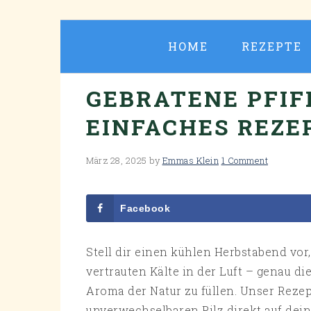
Skip
Skip
Skip
Skip
to
to
to
to
HOME
REZEPTE
primary
main
primary
footer
navigation
content
sidebar
GEBRATENE PFIF
EINFACHES REZE
März 28, 2025
by
Emmas Klein
1 Comment
Facebook
Stell dir einen kühlen Herbstabend v
vertrauten Kälte in der Luft – genau di
Aroma der Natur zu füllen. Unser Rezep
unverwechselbaren Pilz direkt auf dein