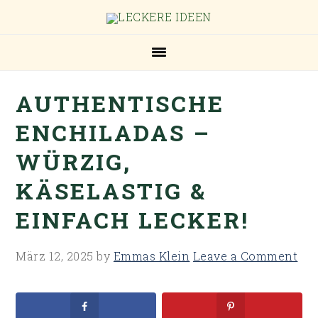
Skip
Skip
Skip
Skip
to
to
to
to
primary
main
primary
footer
navigation
content
sidebar
AUTHENTISCHE
ENCHILADAS –
WÜRZIG,
KÄSELASTIG &
EINFACH LECKER!
März 12, 2025
by
Emmas Klein
Leave a Comment