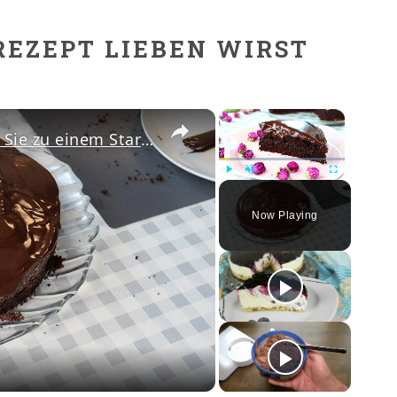
REZEPT LIEBEN WIRST
×
×
Dieser Schoko Kuchen macht Sie zu einem Star
WELTBESTER SCHOKOLAD
Play
Unmute
Fullscreen
Now Playing
ay
deo