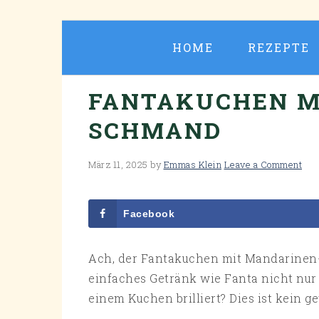
Skip
Skip
Skip
Skip
to
to
to
to
HOME
REZEPTE
primary
main
primary
footer
navigation
content
sidebar
FANTAKUCHEN M
SCHMAND
März 11, 2025
by
Emmas Klein
Leave a Comment
Facebook
Ach, der Fantakuchen mit Mandarinen-
einfaches Getränk wie Fanta nicht nur 
einem Kuchen brilliert? Dies ist kein 