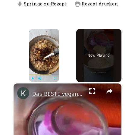
Springe zu Rezept
Rezept drucken
×
Now Playing
×
Play
Unmute
Fullscreen
Das BESTE vegane Risotto #shorts