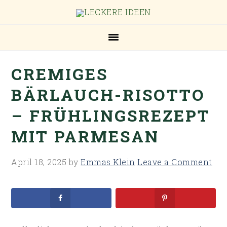
Skip
Skip
Skip
Skip
to
to
to
to
primary
main
primary
footer
navigation
content
sidebar
CREMIGES
BÄRLAUCH-RISOTTO
– FRÜHLINGSREZEPT
MIT PARMESAN
April 18, 2025
by
Emmas Klein
Leave a Comment