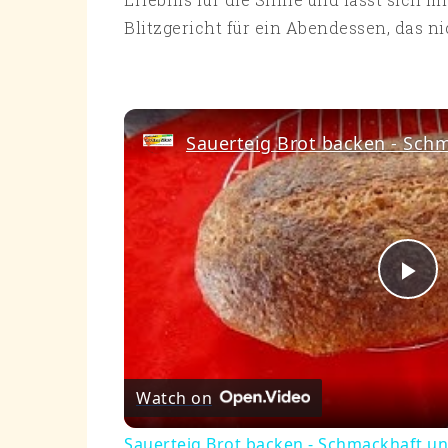
Blitzgericht für ein Abendessen, das ni
Pl
Vi
Watch on
Sauerteig Brot backen - Schmackhaft un