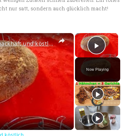
cht nur satt, sondern auch glücklich macht!
×
×
Sauerteig Brot backen - Schmackhaft und köstlich
Play Vi
Now Playing
ay
deo
d köstlich