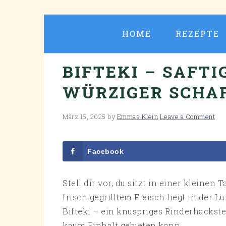
Skip
Skip
Skip
Skip
to
to
to
to
HOME
REZEPTE
primary
main
primary
footer
navigation
content
sidebar
BIFTEKI – SAFT
WÜRZIGER SCHA
März 15, 2025
by
Emmas Klein
Leave a Comment
Facebook
Stell dir vor, du sitzt in einer kleine
frisch gegrilltem Fleisch liegt in der L
Bifteki – ein knuspriges Rinderhackst
kaum Einhalt gebieten kann.