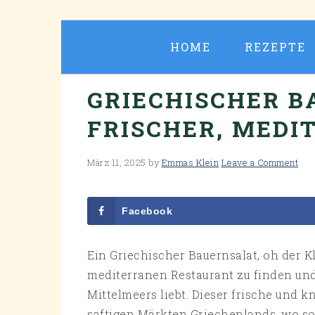
Skip
Skip
Skip
Skip
to
to
to
to
HOME
REZEPTE
primary
main
primary
footer
navigation
content
sidebar
GRIECHISCHER B
FRISCHER, MEDI
März 11, 2025
by
Emmas Klein
Leave a Comment
Facebook
Ein Griechischer Bauernsalat, oh der K
mediterranen Restaurant zu finden und
Mittelmeers liebt. Dieser frische und 
saftigen Märkten Griechenlands, wo s