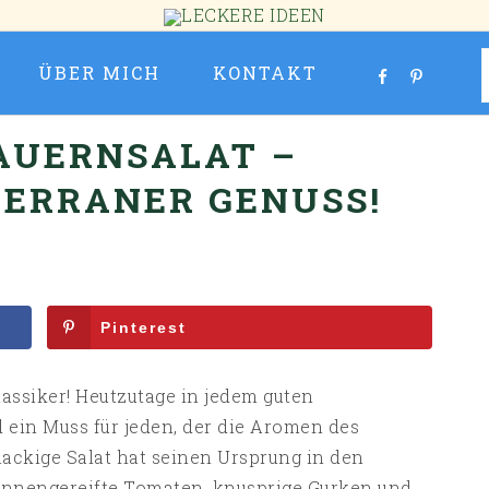
ÜBER MICH
KONTAKT
AUERNSALAT –
TERRANER GENUSS!
Pinterest
lassiker! Heutzutage in jedem guten
 ein Muss für jeden, der die Aromen des
knackige Salat hat seinen Ursprung in den
onnengereifte Tomaten, knusprige Gurken und