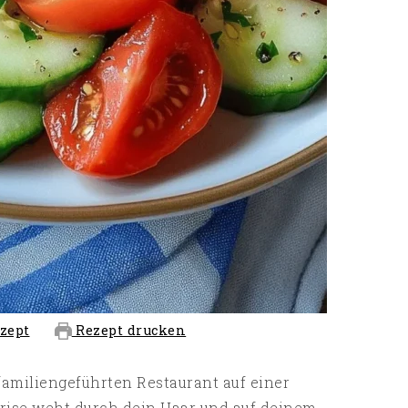
zept
Rezept drucken
, familiengeführten Restaurant auf einer
brise weht durch dein Haar und auf deinem