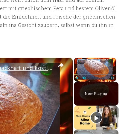
rniert mit griechischem Feta und bestem Olivenöl.
t die Einfachheit und Frische der griechischen
eln ins Gesicht zaubern, selbst wenn du ihn in
×
×
Sauerteig Brot backen - Schmackhaft und köstlich
Play
Unmute
Fullscreen
Now Playing
ay
deo