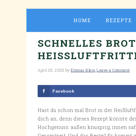
Skip
Skip
Skip
Skip
to
to
to
to
HOME
REZEPTE
primary
main
primary
footer
navigation
content
sidebar
SCHNELLES BROT
HEISSLUFTFRITT
April 25, 2025
by
Emmas Klein
Leave a Comment
Facebook
Hast du schon mal Brot in der Heißluft
dich an, denn dieses Rezept könnte de
Hochgenuss: außen knusprig, innen saf
Gesamtzeit. Und das Beste? Es kommt g