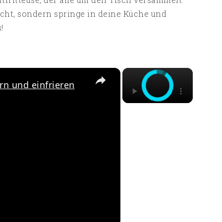
icht, sondern springe in deine Küche und
!
×
×
ern und einfrieren