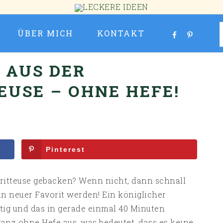
ÜBER MICH
KONTAKT
 AUS DER
EUSE – OHNE HEFE!
Pinterest
fritteuse gebacken? Wenn nicht, dann schnall
in neuer Favorit werden! Ein königlicher
tig und das in gerade einmal 40 Minuten
anz ohne Hefe aus, was bedeutet, dass es keine