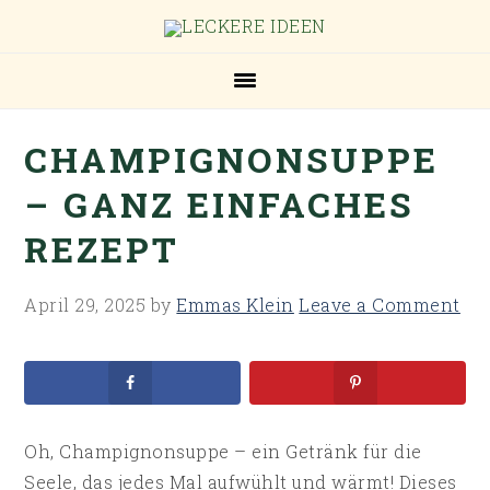
Skip
Skip
Skip
Skip
to
to
to
to
primary
main
primary
footer
navigation
content
sidebar
CHAMPIGNONSUPPE
– GANZ EINFACHES
REZEPT
April 29, 2025
by
Emmas Klein
Leave a Comment
Oh, Champignonsuppe – ein Getränk für die
Seele, das jedes Mal aufwühlt und wärmt! Dieses