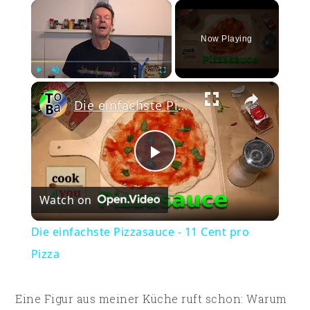
×
Now Playing
×
Play
Unmute
Fullscreen
Die einfachste Pizzasauce - 11 Cent pro Pizza
Play
Watch on
Video
Die einfachste Pizzasauce - 11 Cent pro
Pizza
Eine Figur aus meiner Küche ruft schon: Warum