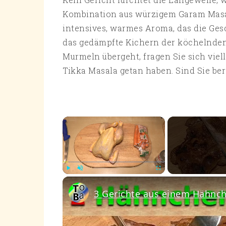
Kombination aus würzigem Garam Masa
intensives, warmes Aroma, das die G
das gedämpfte Kichern der köchelnden 
Murmeln übergeht, fragen Sie sich viel
Tikka Masala getan haben. Sind Sie ber
×
Play
Unmute
Fullscreen
3 Gerichte aus einem Hähnch