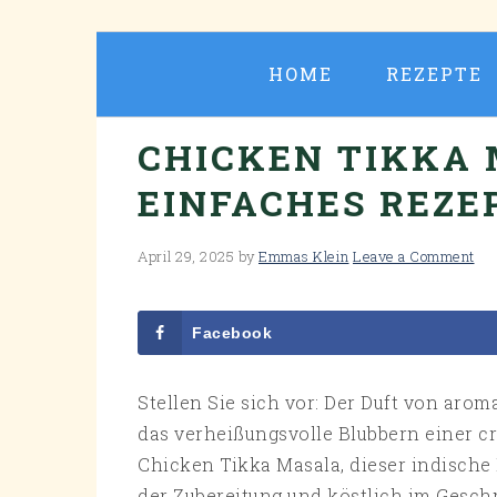
Skip
Skip
Skip
Skip
to
to
to
to
HOME
REZEPTE
primary
main
primary
footer
navigation
content
sidebar
CHICKEN TIKKA 
EINFACHES REZE
April 29, 2025
by
Emmas Klein
Leave a Comment
Facebook
Stellen Sie sich vor: Der Duft von ar
das verheißungsvolle Blubbern einer c
Chicken Tikka Masala, dieser indische K
der Zubereitung und köstlich im Geschm