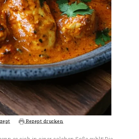
zept
Rezept drucken
enn es sich in einer solchen Soße suhlt! Die