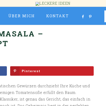
ÜBER MICH
KONTAKT
MASALA –
PT
Pinterest
omatischen Gewürzen durchzieht Ihre Küche und
remigen Tomatensoße erfüllt den Raum.
lassiker, ist genau das Gericht, das einfach in
ack ist. Das Geheimnis liegt in der perfekten