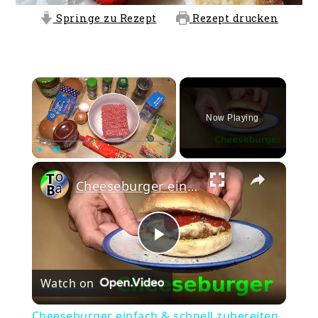
Springe zu Rezept
Rezept drucken
×
Now Playing
×
Play
Unmute
Fullscreen
Cheeseburger einfach & schnell zubereiten
Play
Watch on
Video
Cheeseburger einfach & schnell zubereiten