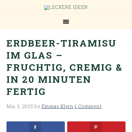
Skip
Skip
Skip
Skip
to
to
to
to
primary
main
primary
footer
navigation
content
sidebar
ERDBEER-TIRAMISU
IM GLAS –
FRUCHTIG, CREMIG &
IN 20 MINUTEN
FERTIG
Mai 3, 2025
by
Emmas Klein
1 Comment