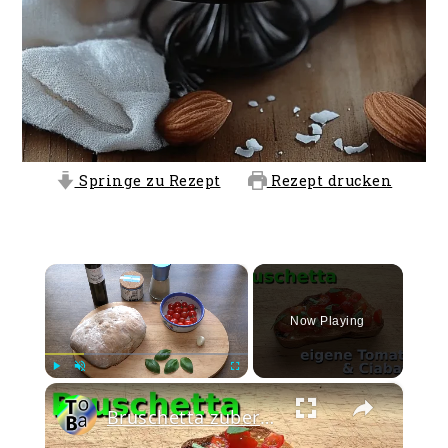
Springe zu Rezept
Rezept drucken
×
Now Playing
×
Play
Unmute
Fullscreen
Bruschetta zubereiten