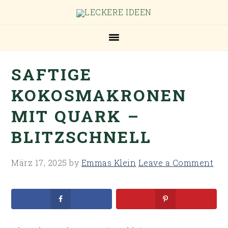
Skip
Skip
Skip
Skip
to
to
to
to
primary
main
primary
footer
navigation
content
sidebar
SAFTIGE
KOKOSMAKRONEN
MIT QUARK –
BLITZSCHNELL
März 17, 2025
by
Emmas Klein
Leave a Comment