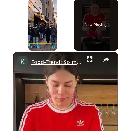
×
Now Playing
×
Play
Unmute
Fullscreen
Food-Trend: So machst du den BESTEN Smash Burger #shorts