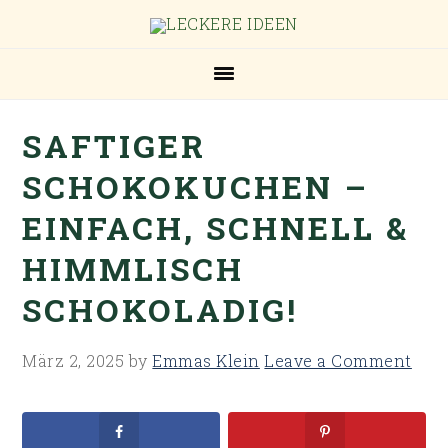
Skip
Skip
Skip
Skip
to
to
to
to
primary
main
primary
footer
navigation
content
sidebar
SAFTIGER
SCHOKOKUCHEN –
EINFACH, SCHNELL &
HIMMLISCH
SCHOKOLADIG!
März 2, 2025
by
Emmas Klein
Leave a Comment