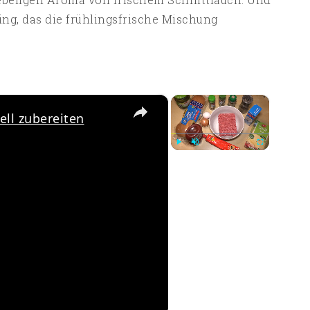
ing, das die frühlingsfrische Mischung
×
×
ll zubereiten
Play
Unmute
Fullscreen