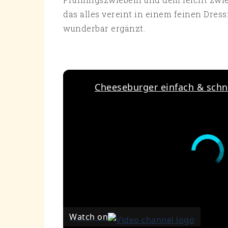
das alles vereint in einem feinen Dress
wunderbar ergänzt.
Cheeseburger einfach & schne
Watch on