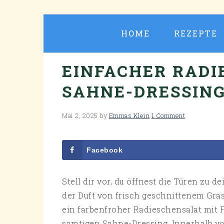
Skip
Skip
Skip
Skip
to
to
to
to
HOME
REZEPTE
primary
main
primary
footer
navigation
content
sidebar
EINFACHER RADI
SAHNE-DRESSIN
Mai 2, 2025
by
Emmas Klein
1 Comment
Facebook
Stell dir vor, du öffnest die Türen zu
der Duft von frisch geschnittenem Gras 
ein farbenfroher Radieschensalat mit 
samtigen Sahne-Dressing. Innerhalb vo