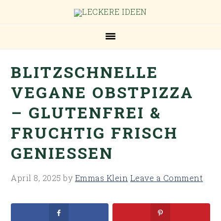
Skip
Skip
Skip
Skip
to
to
to
to
primary
main
primary
footer
navigation
content
sidebar
BLITZSCHNELLE
VEGANE OBSTPIZZA
– GLUTENFREI &
FRUCHTIG FRISCH
GENIESSEN
April 8, 2025
by
Emmas Klein
Leave a Comment