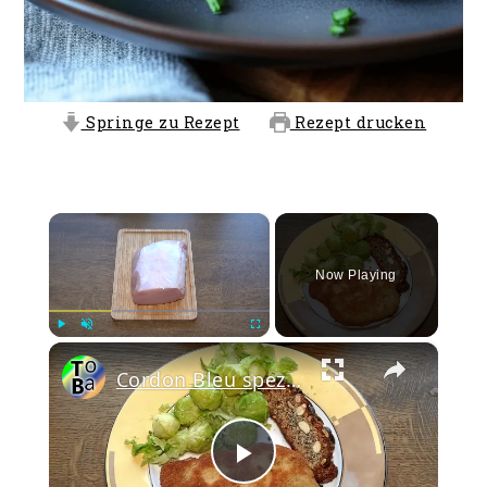
Springe zu Rezept
Rezept drucken
×
Now Playing
×
Play
Unmute
Fullscreen
Cordon Bleu spezial
Play