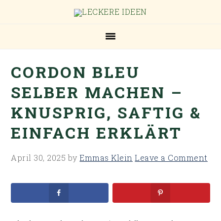
Skip
Skip
Skip
Skip
to
to
to
to
primary
main
primary
footer
navigation
content
sidebar
CORDON BLEU
SELBER MACHEN –
KNUSPRIG, SAFTIG &
EINFACH ERKLÄRT
April 30, 2025
by
Emmas Klein
Leave a Comment