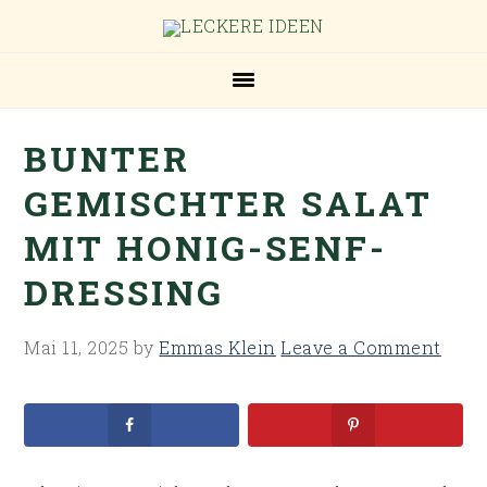
Skip
Skip
Skip
Skip
to
to
to
to
primary
main
primary
footer
navigation
content
sidebar
BUNTER
GEMISCHTER SALAT
MIT HONIG-SENF-
DRESSING
Mai 11, 2025
by
Emmas Klein
Leave a Comment