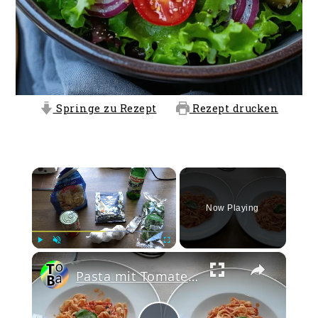
Springe zu Rezept
Rezept drucken
×
Now Playing
×
Play
Unmute
Fullscreen
Pasta mit Tomaten, Basilikum und Parmigiano Reggiano